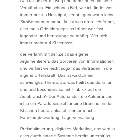
Das fällt leider oft weg und damit auch das tiefe
Verständnis. Ein schönes Bild, wie ich finde, wer
immer nur ins Navi tippt, kennt irgendwann keine
Straßennamen mehr. Ja, ist was dran. Ich früher,
also mein Orientierungszins früher war fast
legendär und heutzutage so mäßig. Wer sich
immer mehr auf KI verlässt,
der verlärnt mit der Zeit das eigene
Argumentieren, das Sortieren von Informationen
und verliert vielleicht sogar das Vertrauen in die
eigene Urteilskraft. Das ist wirklich ein
schwieriges Thema. Ja, was heißt das denn für
uns und besonders so mit Hinblick auf die
Autobranche? Der Autohandel, die Autobranche
ist ja ein Paradebeispiel für eine Branche, in der
KI schon heute vieles effizienter macht.
Fahrzeugbewertung, Lagerverwaltung.
Preisoptimierung, digitales Marketing, das wird ja
alles durch smarte Systeme bereits unterstützt