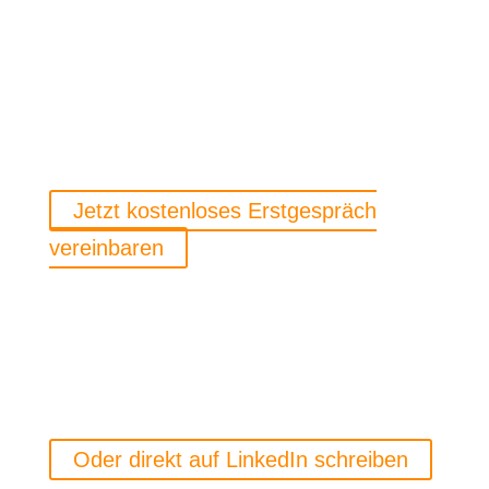
Bereit für den nächsten Schritt?
Ich zeige Ihnen, wie Sie KI sinnvoll in Ihre Prozesse, Ihr
Marketing und Ihre Organisation integrieren – mit
Strategie, Struktur und messbarem Ergebnis.
Jetzt kostenloses Erstgespräch
vereinbaren
Oder direkt auf LinkedIn schreiben