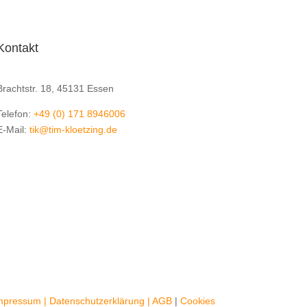
Kontakt
Klötzing GmbH
Brachtstr. 18, 45131 Essen
Telefon:
+49 (0) 171 8946006
E-Mail:
tik@tim-kloetzing.de
mpressum
|
Datenschutzerklärung
|
AGB
|
Cookies