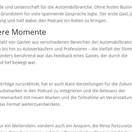
de und Leidenschaft für die Automobilbranche. Ohne festen Busin
en Grundstein für viele spannende Gespräche legte. Der erste Gast, J
rung und half dabei, den Podcast ins Rollen zu bringen.
ere Momente
ielzahl von Gästen aus verschiedenen Bereichen der Automobilbran
is hin zu Autoverkäufern und Professoren – die Vielfalt der Sti
onders berührend war das Feedback eines Gastes, der durch die
nd tief bewegt war.
Erfolge zurückblickt, hat er auch klare Vorstellungen für die Zukunf
 Automarken in den Podcast zu integrieren und die Relevanz der
ammenarbeit mit neuen Marken und die Teilnahme an Veranstaltu
das Format weiterzuentwickeln.
ur ein Meilenstein, sondern auch ein Ansporn, die Reise fortzusetz