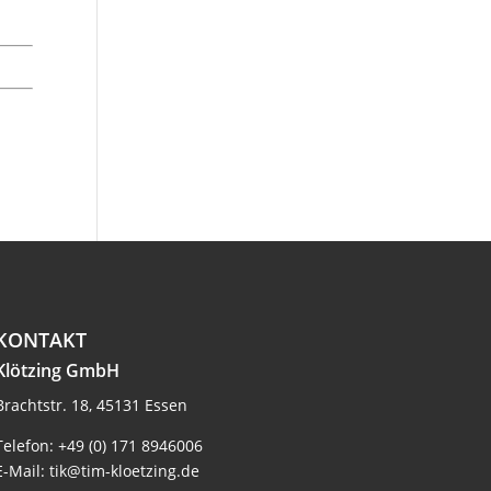
KONTAKT
Klötzing GmbH
Brachtstr. 18, 45131 Essen
Telefon:
+49 (0) 171 8946006
E-Mail:
tik@tim-kloetzing.de