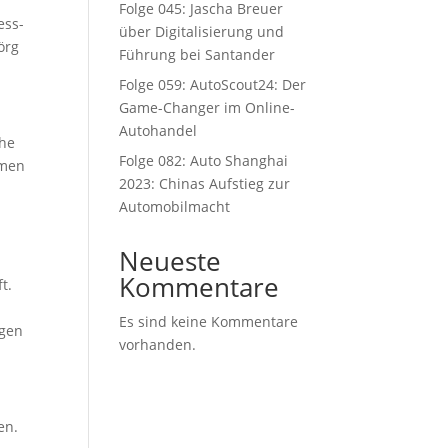
Folge 045: Jascha Breuer
ess-
über Digitalisierung und
örg
Führung bei Santander
Folge 059: AutoScout24: Der
Game-Changer im Online-
Autohandel
che
Folge 082: Auto Shanghai
mmen
2023: Chinas Aufstieg zur
Automobilmacht
Neueste
Kommentare
t.
Es sind keine Kommentare
ngen
vorhanden.
en.