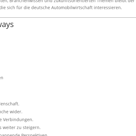
hten, Branchenwissen und zukunftsorientierten Themen bleibt der
 die sich für die deutsche Automobilwirtschaft interessieren.
ways
en
denschaft.
anche wider.
le Verbindungen.
s weiter zu steigern.
pannende Perspektiven.