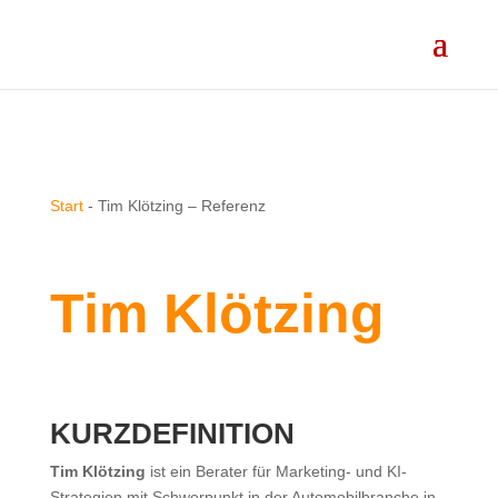
Start
-
Tim Klötzing – Referenz
Tim Klötzing
KURZDEFINITION
Tim Klötzing
ist ein Berater für Marketing- und KI-
Strategien mit Schwerpunkt in der Automobilbranche in