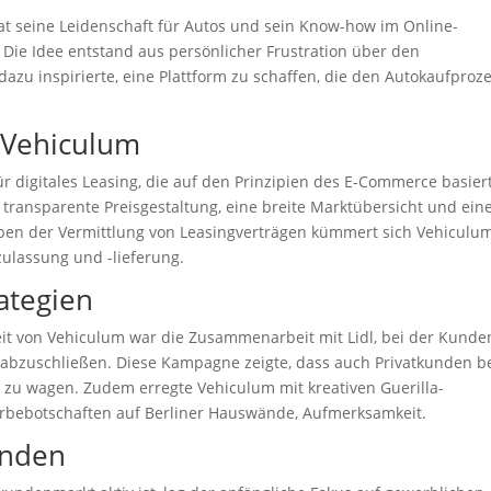
 hat seine Leidenschaft für Autos und sein Know-how im Online-
Die Idee entstand aus persönlicher Frustration über den
azu inspirierte, eine Plattform zu schaffen, die den Autokaufproz
 Vehiculum
r digitales Leasing, die auf den Prinzipien des E-Commerce basiert
e transparente Preisgestaltung, eine breite Marktübersicht und ein
eben der Vermittlung von Leasingverträgen kümmert sich Vehiculu
zulassung und -lieferung.
ategien
it von Vehiculum war die Zusammenarbeit mit Lidl, bei der Kunde
e abzuschließen. Diese Kampagne zeigte, dass auch Privatkunden be
kt zu wagen. Zudem erregte Vehiculum mit kreativen Guerilla-
erbebotschaften auf Berliner Hauswände, Aufmerksamkeit.
unden