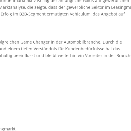
undenmarkt aktiv ist, lag der anfängliche Fokus auf gewerblichen
arktanalyse, die zeigte, dass der gewerbliche Sektor im Leasingm
r Erfolg im B2B-Segment ermutigten Vehiculum, das Angebot auf
rfolgreichen Game Changer in der Automobilbranche. Durch die
und einem tiefen Verständnis für Kundenbedürfnisse hat das
ltig beeinflusst und bleibt weiterhin ein Vorreiter in der Branch
ingmarkt.