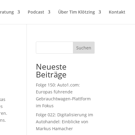
eratung
Podcast
Über Tim Klötzing
Kontakt
Suchen
Neueste
Beiträge
Folge 150: Auto1.com:
Europas führende
Gebrauchtwagen-Plattform
kas
im Fokus
es
ren.
Folge 022: Digitalisierung im
ns.
Autohandel: Einblicke von
Markus Hamacher