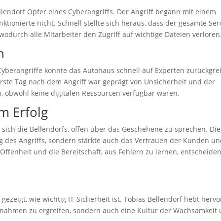
lendorf Opfer eines Cyberangriffs. Der Angriff begann mit einem
tionierte nicht. Schnell stellte sich heraus, dass der gesamte Ser
durch alle Mitarbeiter den Zugriff auf wichtige Dateien verloren
n
berangriffe konnte das Autohaus schnell auf Experten zurückgrei
rste Tag nach dem Angriff war geprägt von Unsicherheit und der
n, obwohl keine digitalen Ressourcen verfügbar waren.
um Erfolg
n sich die Bellendorfs, offen über das Geschehene zu sprechen. Di
ng des Angriffs, sondern stärkte auch das Vertrauen der Kunden u
 Offenheit und die Bereitschaft, aus Fehlern zu lernen, entscheide
ezeigt, wie wichtig IT-Sicherheit ist. Tobias Bellendorf hebt hervo
ßnahmen zu ergreifen, sondern auch eine Kultur der Wachsamkeit