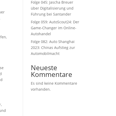
Folge 045: Jascha Breuer
über Digitalisierung und
ver
Führung bei Santander
.
Folge 059: AutoScout24: Der
Game-Changer im Online-
Autohandel
fen,
Folge 082: Auto Shanghai
2023: Chinas Aufstieg zur
Automobilmacht
Neueste
ese
Kommentare
nd
nd
Es sind keine Kommentare
vorhanden.
r,
 und