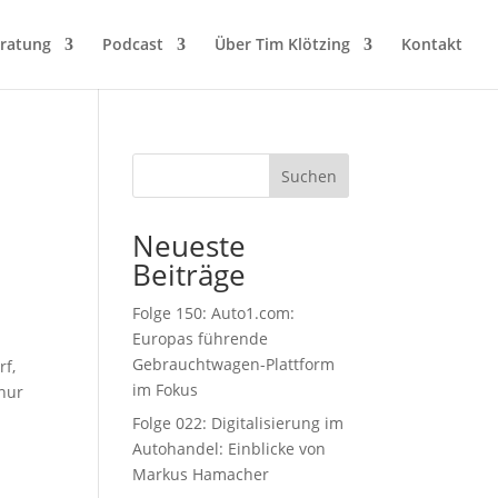
eratung
Podcast
Über Tim Klötzing
Kontakt
Suchen
Neueste
Beiträge
Folge 150: Auto1.com:
Europas führende
Gebrauchtwagen-Plattform
rf,
im Fokus
 nur
d
Folge 022: Digitalisierung im
Autohandel: Einblicke von
Markus Hamacher