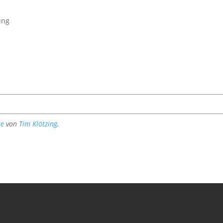
ung
g
he
von
Tim Klötzing
.